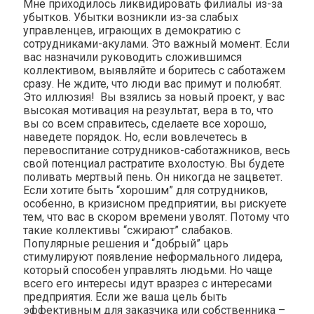
Мне приходилось ликвидировать филиалы из-за
убытков. Убытки возникли из-за слабых
управленцев, играющих в демократию с
сотрудниками-акулами. Это важный момент. Если
вас назначили руководить сложившимся
коллективом, выявляйте и боритесь с саботажем
сразу. Не ждите, что люди вас примут и полюбят.
Это иллюзия! Вы взялись за новый проект, у вас
высокая мотивация на результат, вера в то, что
вы со всем справитесь, сделаете все хорошо,
наведете порядок. Но, если вовлечетесь в
перевоспитание сотрудников-саботажников, весь
свой потенциал растратите вхолостую. Вы будете
поливать мертвый пень. Он никогда не зацветет.
Если хотите быть “хорошим” для сотрудников,
особенно, в кризисном предприятии, вы рискуете
тем, что вас в скором времени уволят. Потому что
такие коллективы “сжирают” слабаков.
Популярные решения и “добрый” царь
стимулируют появление неформального лидера,
который способен управлять людьми. Но чаще
всего его интересы идут вразрез с интересами
предприятия. Если же ваша цель быть
эффективным для заказчика или собственника –