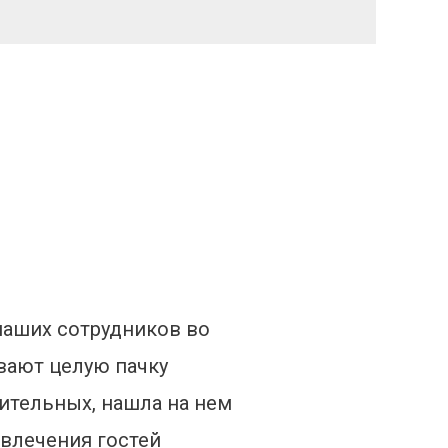
наших сотрудников во
вают целую пачку
сительных, нашла на нем
ивлечения гостей