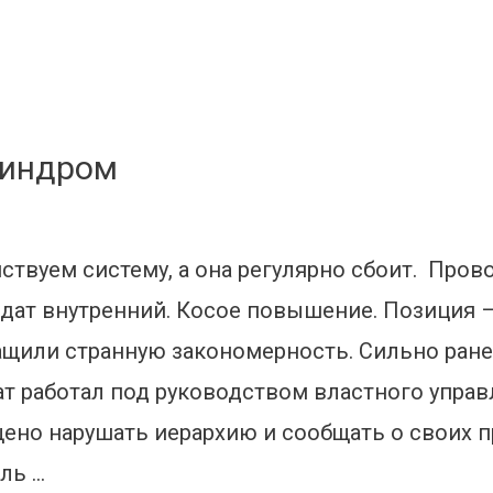
синдром
твуем систему, а она регулярно сбоит. Про
идат внутренний. Косое повышение. Позиция –
щили странную закономерность. Сильно ранее
ат работал под руководством властного управ
щено нарушать иерархию и сообщать о своих п
ль …