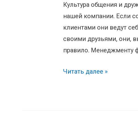
Культура общения и дру
нашей компании. Если со
клиентами они ведут се
своими друзьями, они, в
правило. Менеджменту 
Бревно
Читать далее »
в
глазу