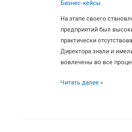
Бизнес-кейсы
На этапе своего становл
предприятий был высоки
практически отсутствов
Директора знали и имел
вовлечены во все проце
Лучше
Читать далее »
худой
мир?