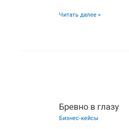
Стокгольмский
Читать далее »
синдром
Бревно в глазу
Бизнес-кейсы