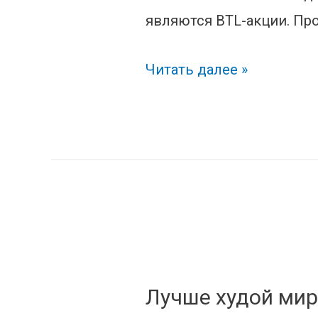
являются BTL-акции. Про
Рекламная
Читать далее »
акция
Лучше худой мир