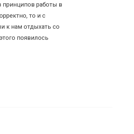
з принципов работы в
рректно, то и с
и к нам отдыхать со
 этого появилось